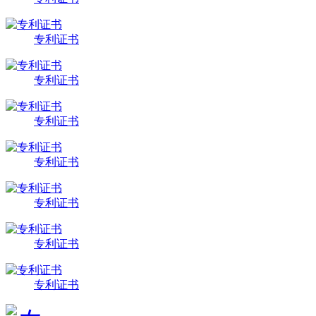
专利证书
专利证书
专利证书
专利证书
专利证书
专利证书
专利证书