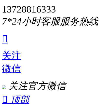
13728816333
7*24小时客服服务热线

关注
微信
关注官方微信

顶部