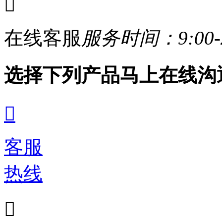

在线客服
服务时间：9:00-2
选择下列产品马上在线沟

客服
热线
