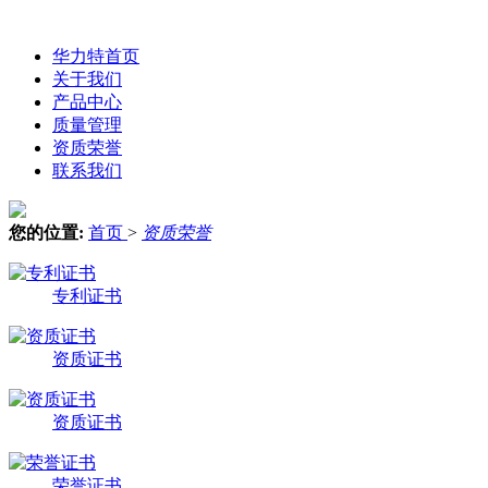
华力特首页
关于我们
产品中心
质量管理
资质荣誉
联系我们
您的位置:
首页
>
资质荣誉
专利证书
资质证书
资质证书
荣誉证书